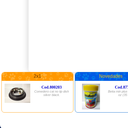
2x1
Novedades
Cod.800203
Cod.87
Comedero cat no tip dish
Betta min plus 
silver black.
oz (35 